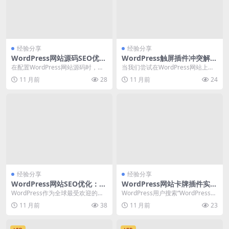
经验分享
经验分享
WordPress网站源码SEO优化
WordPress触屏插件冲突解决
配置实战教程
方法与最佳实践
在配置WordPress网站源码时，如
当我们尝试在WordPress网站上启
何进行SEO优化是许多用户关心的
用触屏插件以提升移动端用户体验
11 月前
28
11 月前
24
问题。本文...
时，可能会遇...
经验分享
经验分享
WordPress网站SEO优化：如
WordPress网站卡牌插件实现
何提升网站排名与流量
教程及性能优化方案
WordPress作为全球最受欢迎的内
WordPress用户搜索“WordPress网
容管理系统（CMS），其SEO优化
站卡牌插件实现教程”的频率较
11 月前
38
11 月前
23
能力备受...
高，...