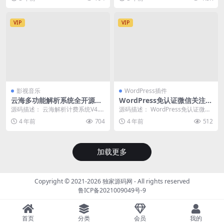
端
户轻松实现...
序应用，支持H5...
VIP
VIP
影视音乐
WordPress插件
云海多功能解析系统全开源免
WordPress免认证微信关注登
授权4.5带插件
陆插件 Erphp Weixin Scan
源码描述： 云海解析计费系统V4.5
源码描述： WordPress免认证微信
是一款 VIP 视频计费解析系统，源
关注登陆插件，个人用户无需申请
4 年前
704
4 年前
512
码只需...
服务号以及...
加载更多
Copyright © 2021-2026
独家源码网
- All rights reserved
鲁ICP备2021009049号-9
首页
分类
会员
我的