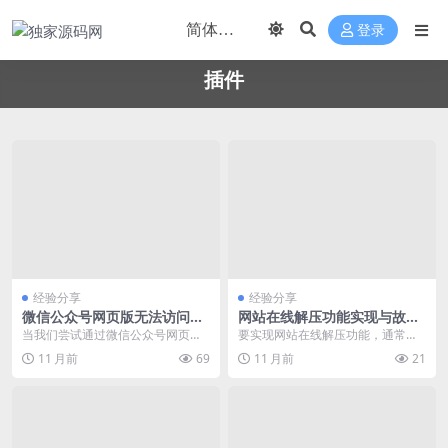
登录
插件
经验分享
经验分享
微信公众号网页版无法访问解
网站在线解压功能实现与故障
决方法
排查
当我们尝试通过微信公众号网页版
要实现网站在线解压功能，通常需
访问公众号内容时，可能会遇到无
要集成第三方服务或自行开发后端
11 月前
69
11 月前
21
法加载、白屏或者50...
逻辑。本文将基于当前...