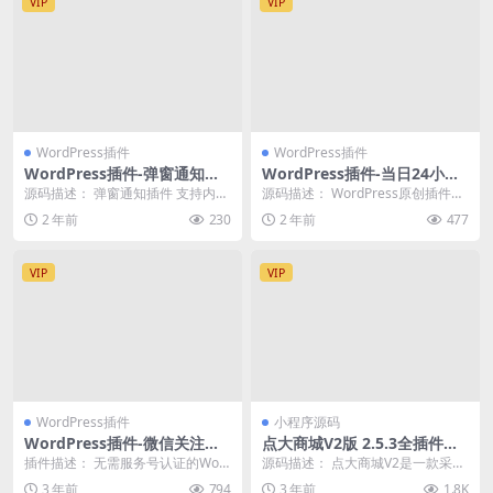
VIP
VIP
WordPress插件
WordPress插件
WordPress插件-弹窗通知插
WordPress插件-当日24小时
件 支持内容自定义
发布文章标题变红
源码描述： 弹窗通知插件 支持内容
源码描述： WordPress原创插件：
自定义 源码截图：
当日24小时发布文章标题变红 源码
2 年前
230
2 年前
477
截图：
VIP
VIP
WordPress插件
小程序源码
WordPress插件-微信关注登
点大商城V2版 2.5.3全插件开
录-免认证-一键登录-适用于个
源独立版 百度+支付宝+QQ
插件描述： 无需服务号认证的Wor
源码描述： 点大商城V2是一款采用
人用户
+头条+小程序端+unipp开源
dPress微信登录插件，助力个人用
全新界面设计支持多端覆盖的小程
3 年前
794
3 年前
1.8K