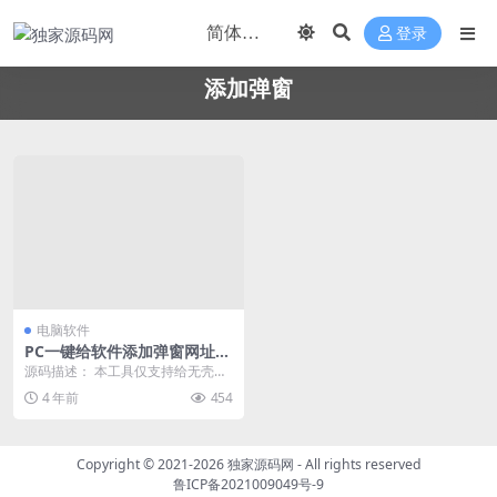
登录
添加弹窗
电脑软件
PC一键给软件添加弹窗网址助
手
源码描述： 本工具仅支持给无壳程
序添加，可添加信息框，打开网
4 年前
454
址，引流必备工具 演...
Copyright © 2021-2026
独家源码网
- All rights reserved
鲁ICP备2021009049号-9