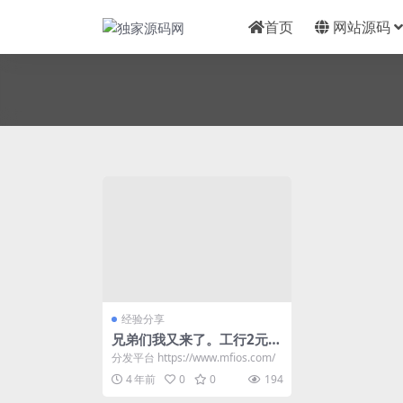
首页
网站源码
经验分享
兄弟们我又来了。工行2元立
减金，微信扫码可得。
分发平台 https://www.mfios.com/
4 年前
0
0
194