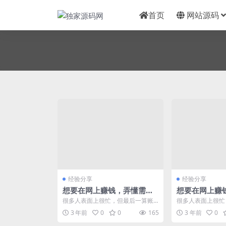
首页
网站源码
经验分享
经验分享
想要在网上赚钱，弄懂需求
想要在网上赚
是第一位
是第一位
很多人表面上很忙，但最后一算账
很多人表面上很忙
却发现，没赚啥钱，无论是谁遇
却发现，没赚啥钱
3 年前
0
0
165
3 年前
0
到，都会有点懵。出现这...
到，都会有点懵。出