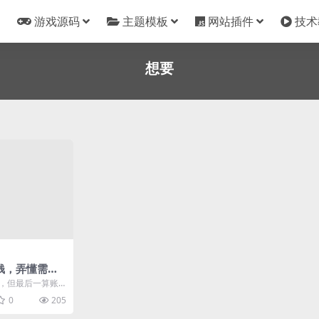
游戏源码
主题模板
网站插件
技术
想要
钱，弄懂需求
，但最后一算账
，无论是谁遇
0
205
现这...