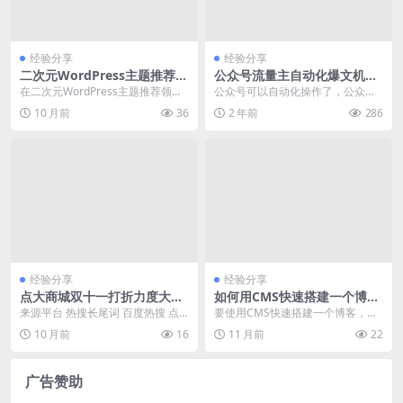
经验分享
经验分享
二次元WordPress主题推荐及
公众号流量主自动化爆文机器
二次元WordPress主题推荐二
人，自动写作自动发布，解放
在二次元WordPress主题推荐领
公众号可以自动化操作了，公众号
次元配置方法
双手
域，选择合适的主题对于打造独特
流量主赛道日益拥挤，提高效率才
10 月前
36
2 年前
286
的网站至关重要...
是王道，目前自动化机...
经验分享
经验分享
点大商城双十一打折力度大不
如何用CMS快速搭建一个博客
大
并实现SEO优化
来源平台 热搜长尾词 百度热搜 点
要使用CMS快速搭建一个博客，并
大商城双十一打折力度大不大 谷歌
确保其具备良好的SEO基础，可以
10 月前
16
11 月前
22
热搜 点大商城...
遵循以下步骤： ...
广告赞助