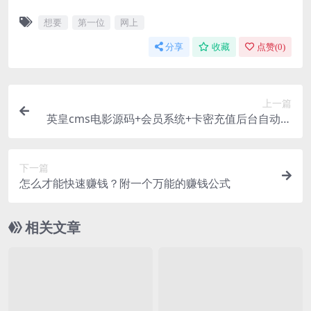
想要
第一位
网上
分享
收藏
点赞(
0
)
上一篇
英皇cms电影源码+会员系统+卡密充值后台自动采
集数据+多套模板任意选择+原生安卓APP+完美运行
下一篇
怎么才能快速赚钱？附一个万能的赚钱公式
相关文章