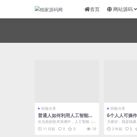
首页
网站源码
经验分享
经验分享
普通人如何利用人工智能赚
6个人人可操
钱副业 提供实用价值
项目
在当前的技术浪潮中，人工智能（A
大家好，我是钱幕
I）已经渗透到各行各业，为普通人
年已过去三分之一
11 月前
0
0
18
3 年前
0
提供了新的赚钱副...
项目，请先停一停，