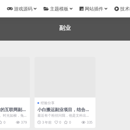
游戏源码
主题模板
网站插件
技术
副业
经验分享
作的互联网副业
小白搬运副业项目，结合本
地运营月入过万
。时光如梭，兔
最近有个粉丝问我，他是文科出
，如果你还在找
身，现在在做房地产中介工作，想
0
379
3 年前
0
0
335
听...
和我一样运营一个公众号...