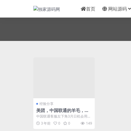
首页
网站源码
经验分享
美团，中国联通的羊毛，具
体看图
中国联通客服左下角3月日机会用完
有几率 10ek !
3 年前
0
0
149