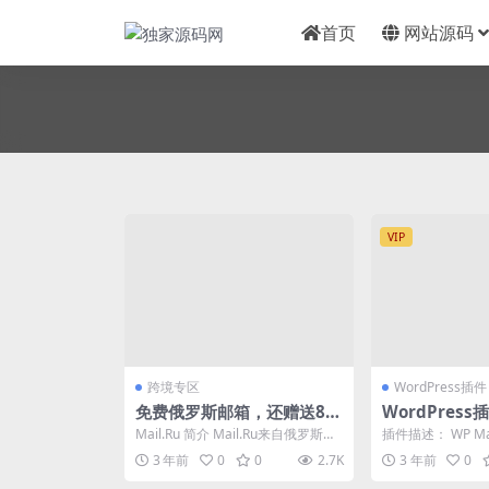
首页
网站源码
VIP
跨境专区
WordPress插件
免费俄罗斯邮箱，还赠送8G
WordPres
网盘，Mail.Ru注册使用教
设置-WP Mail
Mail.Ru 简介 Mail.Ru来自俄罗斯一
插件描述： WP Mai
程
化版【V3.7.0
家网络公司。该初始建立于1998...
款超过一百万个网
3 年前
0
0
2.7K
3 年前
0
的...