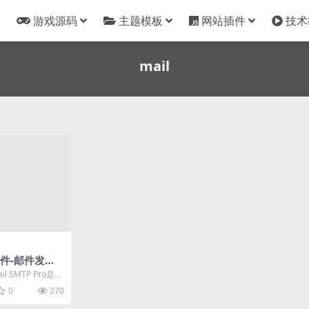
游戏源码
主题模板
网站插件
技术
mail
s插件-邮件发送
 SMTP Pro汉
l SMTP Pro是一
】
站使用的、可靠
0
270