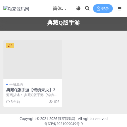
登录
典藏Q版手游
VIP
手游源码
典藏Q版手游【锦绣未央】20
23最新整理单机一键即玩镜像
源码描述： 典藏Q版手游【锦绣未
服务端+Linux手工端+GM授
央】2023最新整理单机一键即玩镜
3 年前
695
权后台
像服务端+Li...
Copyright © 2021-2026
独家源码网
- All rights reserved
鲁ICP备2021009049号-9