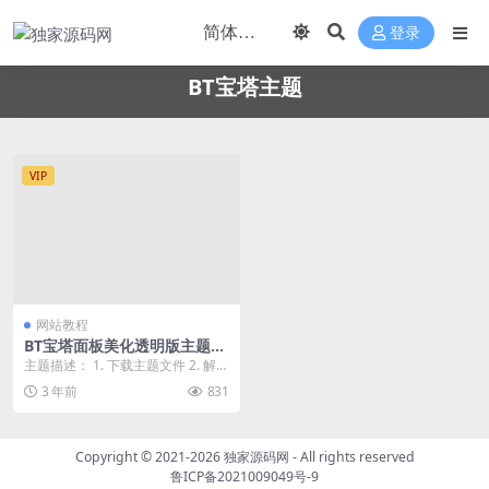
登录
BT宝塔主题
VIP
网站教程
BT宝塔面板美化透明版主题
包，打造视觉上的出色体验
主题描述： 1. 下载主题文件 2. 解压
覆盖到 /www/server/BTp...
3 年前
831
Copyright © 2021-2026
独家源码网
- All rights reserved
鲁ICP备2021009049号-9