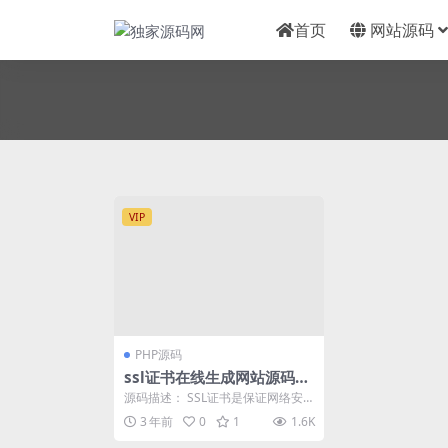
首页
网站源码
VIP
PHP源码
ssl证书在线生成网站源码
+安装教程
源码描述： SSL证书是保证网络安
全的基本保障之一。向您介绍我们
3 年前
0
1
1.6K
的在线生成SSL...