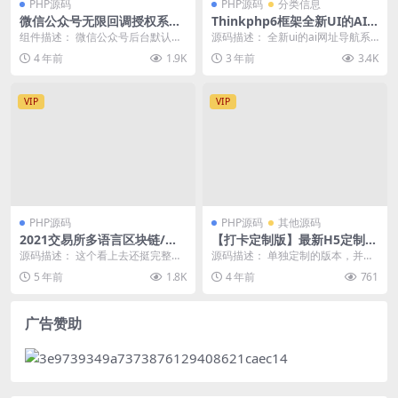
PHP源码
PHP源码
分类信息
微信公众号无限回调授权系统
Thinkphp6框架全新UI的AI
源码
网址导航系统源码
组件描述： 微信公众号后台默认只
源码描述： 全新ui的ai网址导航系
能授权两个网页域名，用此源码可
统源码，基于thinkphp6框架开发的
4 年前
1.9K
3 年前
3.4K
以突破这个限制，对...
A...
VIP
VIP
PHP源码
PHP源码
其他源码
2021交易所多语言区块链/完
【打卡定制版】最新H5定制版
整数据/币币交易/秒合约交易/
早起打卡支付已接带完整搭建
源码描述： 这个看上去还挺完整我
源码描述： 单独定制的版本，并未
杠杆交易/虚拟币行情交易
教程
也没测试了，计划任务什么的都带
流通过，UI很漂亮，专业的早起打
5 年前
1.8K
4 年前
761
了，安装教程也有应...
开平台，和之前的...
广告赞助