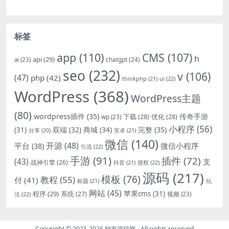
标签
app
(110)
CMS
(107)
h
api
(29)
chatgpt
(24)
ai
(23)
seo
(232)
v
(106)
(47)
php
(42)
thinkphp
(21)
ui
(22)
WordPress
(368)
WordPress主题
(80)
wordpress插件
(35)
下载
(28)
优化
(28)
传奇手游
wp
(23)
小程序
(56)
双端
(32)
商城
(34)
完整
(35)
(31)
安卓
(21)
分享
(20)
微信
(140)
开源
(48)
微信小程序
平台
(38)
引流
(22)
手游
(91)
插件
(72)
(43)
支
战神引擎
(26)
抖音
(21)
授权
(22)
源码
(217)
模板
(76)
教程
(55)
付
(41)
标题
(21)
玩
网站
(45)
程序
(29)
苹果cms
(31)
系统
(27)
法
(22)
视频
(23)
Copyright © 2021-2026
独家源码网
- All rights reserved