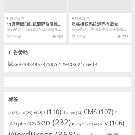
PHP源码
PHP源码
11月新版口红机源码修复推广
星筱授权系统源码有后台
+商品和游戏加载速度正常-推
源码描述： 新版口红机源码修复推
源码描述： 先把源码导入服务器解
广正常绑定下级-视频搭建教程
广+商品和游戏加载速度正常-推广
压 解压之后访问域名 /install 进行
5 年前
603
3 年前
775
正常绑定下级-视...
安装...
广告赞助
标签
app
(110)
CMS
(107)
h
api
(29)
chatgpt
(24)
ai
(23)
seo
(232)
v
(106)
(47)
php
(42)
thinkphp
(21)
ui
(22)
WordPress
(368)