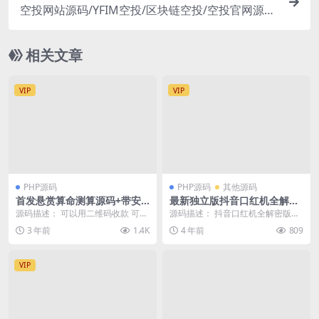
空投网站源码/YFIM空投/区块链空投/空投官网源
码/挖矿空投源码
相关文章
VIP
VIP
PHP源码
PHP源码
其他源码
首发悬赏算命测算源码+带安
最新独立版抖音口红机全解密
装教程
全修复版本+对接Z支付+视频
源码描述： 可以用二维码收款 可以
源码描述： 抖音口红机全解密版
教程
直接拿来运营吸金！ 用户可以通过
本，充值无法跳转的问题已经解
3 年前
1.4K
4 年前
809
发布悬赏赏金算...
决，加密的文件也都已经...
VIP