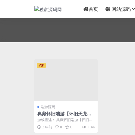
首页
网站源码
VIP
端游源码
典藏怀旧端游【怀旧天龙之
五城勾践】2023整理单机一
游戏描述： 典藏怀旧端游【怀旧天
键即玩镜像端+Linux本地学
龙之五城勾践】2023整理单机一键
3 年前
0
0
1.4K
即玩镜像端+L...
习手工端+GM工具