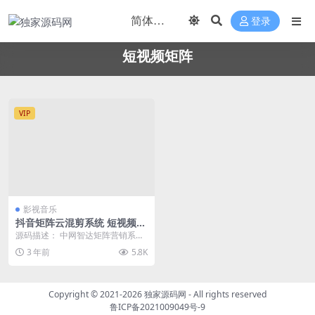
登录
短视频矩阵
VIP
影视音乐
抖音矩阵云混剪系统 短视频矩
阵营销系统V2.2.1（免授权
源码描述： 中网智达矩阵营销系统
版）
多平台多账号一站式管理，一键发
3 年前
5.8K
布作品。智能标题，...
Copyright © 2021-2026
独家源码网
- All rights reserved
鲁ICP备2021009049号-9