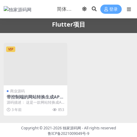
登录
Flutter项目
VIP
商业源码
带控制端的网站转换生成APP
源码+ WebAPP源代码+Flutt
源码描述： 这是一款网站转换成AP
er项目
P的源代码,开发语言使用Flutter,开
3 年前
853
发工...
Copyright © 2021-2026
独家源码网
- All rights reserved
鲁ICP备2021009049号-9