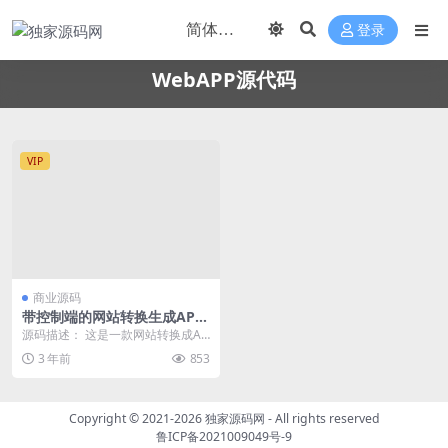
登录
WebAPP源代码
VIP
商业源码
带控制端的网站转换生成APP
源码+ WebAPP源代码+Flutt
源码描述： 这是一款网站转换成AP
er项目
P的源代码,开发语言使用Flutter,开
3 年前
853
发工...
Copyright © 2021-2026
独家源码网
- All rights reserved
鲁ICP备2021009049号-9