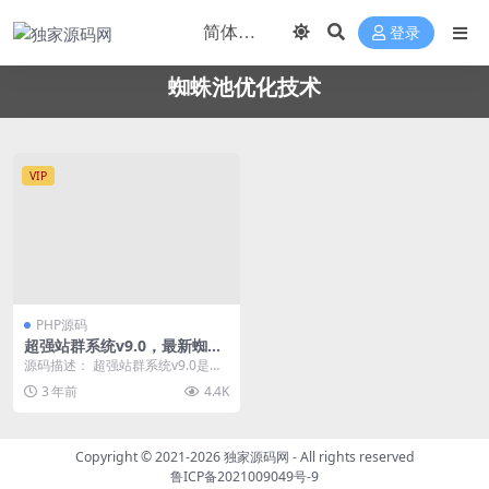
登录
蜘蛛池优化技术
VIP
PHP源码
超强站群系统v9.0，最新蜘蛛
池优化技术，一键安装，内容
源码描述： 超强站群系统v9.0是一
无缓存刷新，高效安全
款最新推出的站群优化超级蜘蛛池
3 年前
4.4K
工具，结合采集...
Copyright © 2021-2026
独家源码网
- All rights reserved
鲁ICP备2021009049号-9