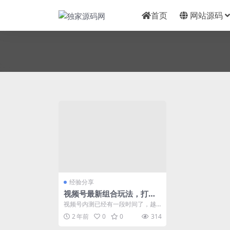
首页
网站源码
经验分享
视频号最新组合玩法，打造
全新变现渠道！
视频号内测已经有一段时间了，越
来越多的微信用户已成功开通视频
2 年前
0
0
314
号，并开始发布内容。...