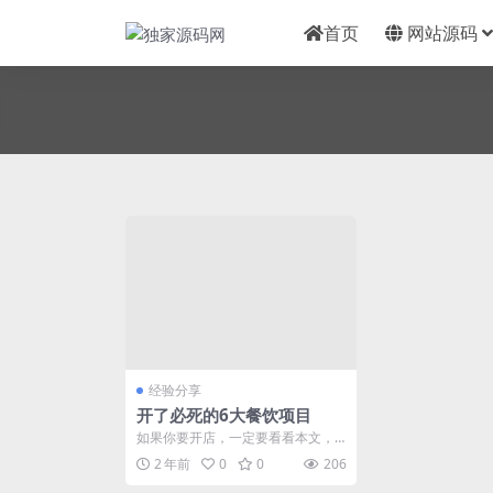
首页
网站源码
经验分享
开了必死的6大餐饮项目
如果你要开店，一定要看看本文，
记得点赞关注我哦！ 开店必死一：
2 年前
0
0
206
零食店 现在的零食...