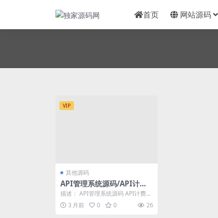
首页
网站源码
VIP
其他源码
API管理系统源码/API计费
系统/最新小齐二开版
描述： API管理系统源码 API计费系
统 最新小齐二开版 测试环境：Ngin
3 月前
0
0
26
x...