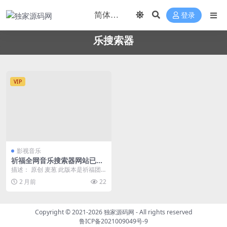
登录
乐搜索器
VIP
影视音乐
祈福全网音乐搜索器网站已修
复最新开源纯净开源
描述： 原创 麦葱 此版本是祈福团
队进行的修复和更新， 全网音乐搜
2 月前
22
索程序，支持多...
Copyright © 2021-2026
独家源码网
- All rights reserved
鲁ICP备2021009049号-9