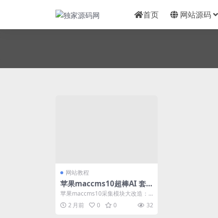
首页
网站源码
网站教程
苹果maccms10超棒AI 套
件实战：用 AI 把视频站的内
苹果maccms10采集模块大改造：
容、SEO、运营全包了
从手填到资源站中心一键采 适用版
2 月前
0
0
32
本：苹果ma...