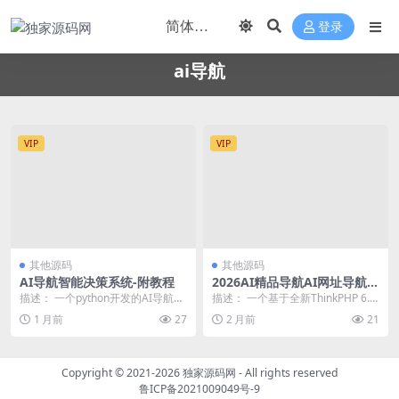
登录
ai导航
VIP
VIP
其他源码
其他源码
AI导航智能决策系统-附教程
2026AI精品导航AI网址导航A
I专业人工智能导航网站AI分类
描述： 一个python开发的AI导航智
描述： 一个基于全新ThinkPHP 6.1
导航AI智能导航网站系统源码
能决策系统， 后台自动更新工具，
框架开发的2026全新UI的AI网址...
1 月前
27
2 月前
21
自动更新...
Copyright © 2021-2026
独家源码网
- All rights reserved
鲁ICP备2021009049号-9