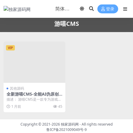
登录
游嘻CMS
VIP
其他源码
全新游嘻CMS-全能AI伪原创
全网采集游戏下载站-一周权
描述： 游嘻CMS是一款专为游戏资
3，上千收录
源分享领域打造的开源内容管理系
1 月前
45
统，开箱即用、一...
Copyright © 2021-2026
独家源码网
- All rights reserved
鲁ICP备2021009049号-9