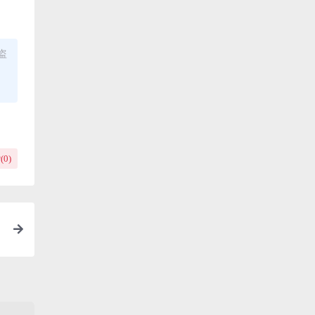
盗
(
0
)
分