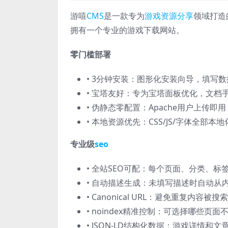
游嘻
CMS
是一款专为
游戏资源分享
领域打造
拥有一个专业的游戏下载网站。
零门槛部署
• 3分钟安装：图形化安装向导，填写
• 宝塔友好：专为宝塔面板优化，文档
• 伪静态零配置：Apache用户上传即用
• 本地资源优先：CSS/JS/字体全部
专业级
seo
• 全站SEO可配：每个页面、分类、标
• 自动描述生成：未填写描述时自动从
• Canonical URL：避免重复内容被
• noindex精准控制：可选择哪些页
• JSON-LD结构化数据：游戏详情和