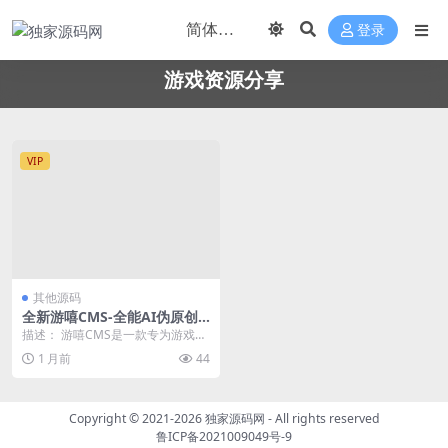
登录
游戏资源分享
VIP
其他源码
全新游嘻CMS-全能AI伪原创
全网采集游戏下载站-一周权
描述： 游嘻CMS是一款专为游戏资
3，上千收录
源分享领域打造的开源内容管理系
1 月前
44
统，开箱即用、一...
Copyright © 2021-2026
独家源码网
- All rights reserved
鲁ICP备2021009049号-9