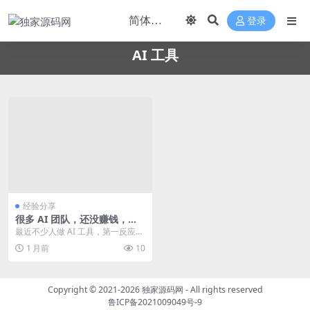
登录
AI 工具
经验分享
很多 AI 团队，还没赚钱，就
先被 Token 和限流拖死了
最近不少人做 AI 工具，第一反应都
是：接口按量付费最灵活，先跑起
1 月前
10
来再说。 但真...
Copyright © 2021-2026
独家源码网
- All rights reserved
鲁ICP备2021009049号-9