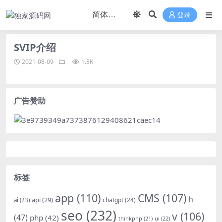
登录
SVIP介绍
2021-08-09
1.8K
广告赞助
标签
app
(110)
CMS
(107)
h
api
(29)
chatgpt
(24)
ai
(23)
seo
(232)
v
(106)
(47)
php
(42)
thinkphp
(21)
ui
(22)