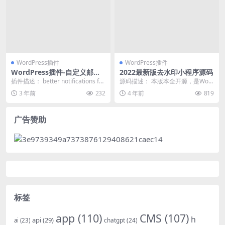
WordPress插件
WordPress插件
WordPress插件-自定义邮件
2022最新版去水印小程序源码
通知-Better Notifications汉
插件描述： better notifications for
源码描述： 本版本全开源，是Wor
化版【v1.8.2】
WordPress...
dpress插件 上传到Wordpress 安...
3 年前
232
4 年前
819
广告赞助
标签
app
(110)
CMS
(107)
h
api
(29)
chatgpt
(24)
ai
(23)