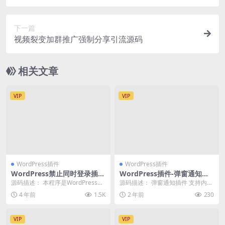
下一篇
视频裂变加群推广强制分享引流源码
相关文章
VIP
VIP
WordPress插件
WordPress插件
WordPress禁止同时登录插件
WordPress插件-弹窗通知插
(账号不同IP登录自动封号的方
件 支持内容自定义
源码描述： 本程序是WordPress插
源码描述： 弹窗通知插件 支持内容
法)
件，插件的功能是防止会员账号共
自定义 源码截图：
4 年前
1.5K
2 年前
230
享，特别是...
VIP
VIP