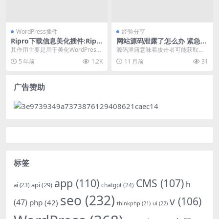
WordPress插件
经验分享
Ripro下载信息美化插件:Ripr
网站源码泄露了怎么办 紧急处
odl 2.0
理安全加固步骤
其作用主要是用于美化WordPress
源码泄露意味着攻击者可能获取了
主题Ri Pro，这款虚拟资源下载主题
网站的核心逻辑、数据库结构、用
5 年前
1.2K
11 月前
31
的美...
户信息等敏感数据。必...
广告赞助
标签
app
(110)
CMS
(107)
h
api
(29)
chatgpt
(24)
ai
(23)
seo
(232)
v
(106)
(47)
php
(42)
thinkphp
(21)
ui
(22)