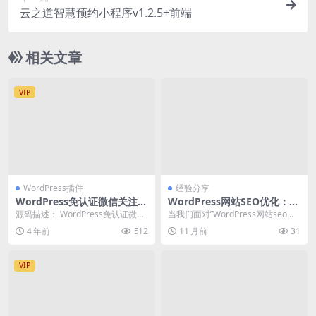
云之道智慧预约小程序v1.2.5+前端
相关文章
VIP
WordPress插件
经验分享
WordPress免认证微信关注登
WordPress网站SEO优化：如
陆插件 Erphp Weixin Scan
何提升网站排名与流量获取
源码描述： WordPress免认证微信
当我们面对”WordPress网站seo优
关注登陆插件，个人用户无需申请
化如何提升网站排名与流量获...
4 年前
512
11 月前
31
服务号以及...
VIP