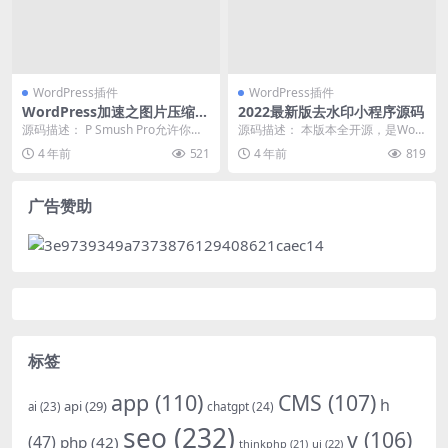
WordPress插件
WordPress插件
WordPress加速之图片压缩插
2022最新版去水印小程序源码
件 WP Smush Pro v3.9.8
源码描述： P Smush Pro允许你通
源码描述： 本版本全开源，是Wor
过WordPress管理器尽可能地压
dpress插件 上传到Wordpress 安...
4 年前
521
4 年前
819
缩...
广告赞助
标签
app
(110)
CMS
(107)
h
api
(29)
chatgpt
(24)
ai
(23)
seo
(232)
v
(106)
(47)
php
(42)
thinkphp
(21)
ui
(22)