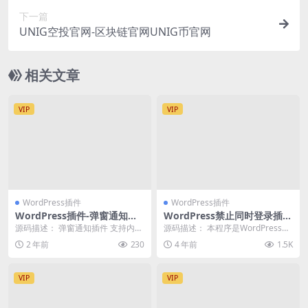
下一篇
UNIG空投官网-区块链官网UNIG币官网
相关文章
VIP
VIP
WordPress插件
WordPress插件
WordPress插件-弹窗通知插
WordPress禁止同时登录插件
件 支持内容自定义
(账号不同IP登录自动封号的方
源码描述： 弹窗通知插件 支持内容
源码描述： 本程序是WordPress插
法)
自定义 源码截图：
件，插件的功能是防止会员账号共
2 年前
230
4 年前
1.5K
享，特别是...
VIP
VIP