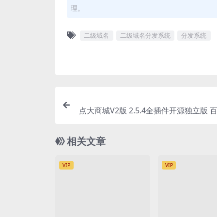
理。
二级域名
二级域名分发系统
分发系统
点大商城V2版 2.5.4全插件开源独立版 
宝+QQ+头条+小程序端+uni
相关文章
VIP
VIP