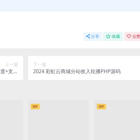
分享
收藏
点赞
上一篇
下一篇
百度+支付
2024 彩虹云商城分站收入轮播PHP源码
pp开源端
VIP
VIP