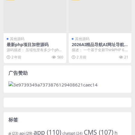
其他源码
其他源码
最新php项目加密源码
2026AI精品导航AI网址导航A
I专业人工智能导航网站AI分类
源码描述： 压缩包里有多少个php
描述： 一个基于全新ThinkPHP 6.1
导航AI智能导航网站系统源码
就会被加密多少个PHP、php无需安
框架开发的2026全新UI的AI网址...
2 年前
560
2 月前
21
装任何插件...
广告赞助
标签
app
(110)
CMS
(107)
h
api
(29)
chatgpt
(24)
ai
(23)