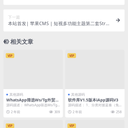
勾住人
下一篇
本站首发| 苹果CMS | 短视多功能主题第二套Strea
mlab
相关文章
VIP
VIP
其他源码
其他源码
WhatsApp筛选Ws/Tg外贸营
软件库V1.5版本iApp源码V3
销Supplier推特号/FB号/谷歌
源码描述： WhatsApp筛选Ws/Tg
源码描述： 1、分类对接蓝奏（免
号/小火箭Ws/Channel社交账
外贸营销Supplier推特号/FB号...
费，付费，会员，广告），支持蓝
2 年前
309
2 年前
258
号
奏文件描述设置为简...
VIP
VIP