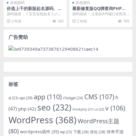
其他源码
其他源码
价值上千的新版起名源码、起
最新修复版QQ绑查询PHP网
名网站、起名程序、起名网、
站源码
源码描述： 1.宝宝在线起名 2.八字
源码描述： 之前的API端口全部失
八字起名源码、周易起名源码
起名，周易取名 3.带在线付费起名
效也没人去弄 今天刚好有时间就全
2 年前
742
2 年前
709
4.老...
部修复和优化了...
广告赞助
标签
app
(110)
CMS
(107)
h
api
(29)
chatgpt
(24)
ai
(23)
seo
(232)
v
(106)
(47)
php
(42)
thinkphp
(21)
ui
(22)
WordPress
(368)
WordPress主题
(80)
wordpress插件
(35)
下载
(28)
优化
(28)
传奇手游
wp
(23)