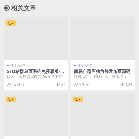
相关文章
VIP
其他源码
其他源码
SEO站群单页系统免授权版-单
简易自适应独角兽发布页源码
页站群排名程序
描述： 曾经霸屏百度的seo单页程
源码描述： 新版功能：无限模块，
序，曾经售价208一个域名，现在
自定义、应用tab、文章、网址、幻
12 月前
61
4 年前
504
免授权开源了，...
灯所有模块均可...
VIP
VIP