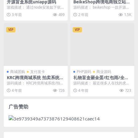
开源盲盒系统uniapp源码
BeikeShop跨境电商独立站系
统V1.5.4免授权全开源版
游戏描述： 通过node安装如下依
源码描述： beikeshop 一款开源好
赖，即可查看效果： npm install
用的跨境电商系统，BeikeShop ...
3 年前
499
2 年前
1.5K
u...
VIP
VIP
商城团购
支付发卡
PHP源码
商业源码
KRC跨境商城系统 拍卖系统
礼物盲盒砸金蛋/红包雨/全修
竞拍系统 高端商城 虚拟币支
复版本/自带积分商城支付及登
源码描述： KRC跨境商城系统/拍卖
源码描述： 最近很多人在找的虎年
付源码
陆均已对接/带视频搭建教程
系统/竞拍系统/高端商城/虚拟币支
砸金蛋的源码，和礼物盲盒差不
4 年前
726
4 年前
723
付源码下载...
多，改成了砸金蛋的模...
广告赞助