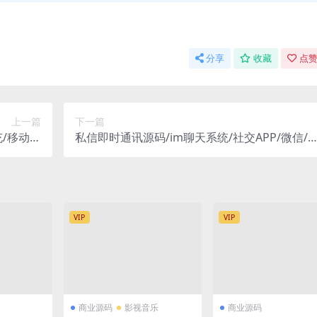
分享
收藏
点赞
上一篇
下一篇
充/移动直
私信即时通讯源码/im聊天系统/社交APP/微信/
/系统源码
卓/苹果APP/ios可上架
VIP
VIP
商业源码
影视音乐
商业源码