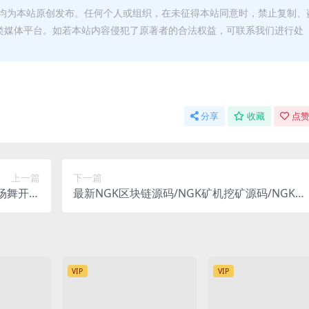
均为本站原创发布。任何个人或组织，在未征得本站同意时，禁止复制、
类媒体平台。如若本站内容侵犯了原著者的合法权益，可联系我们进行处
分享
收藏
点赞
上一篇
下一篇
场舞开播
最新NGK区块链源码/NGK矿机挖矿源码/NGK公
视频教程
链程序/数字钱包点对点交易模式/算力
VIP
VIP