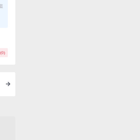
盗
(
0
)