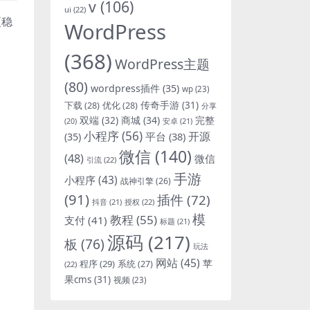
v
(106)
ui
(22)
更稳
WordPress
(368)
WordPress主题
(80)
wordpress插件
(35)
wp
(23)
下载
(28)
优化
(28)
传奇手游
(31)
分享
双端
(32)
商城
(34)
完整
安卓
(21)
(20)
小程序
(56)
开源
平台
(38)
(35)
微信
(140)
(48)
微信
引流
(22)
手游
小程序
(43)
战神引擎
(26)
(91)
插件
(72)
抖音
(21)
授权
(22)
模
教程
(55)
支付
(41)
标题
(21)
源码
(217)
板
(76)
玩法
网站
(45)
程序
(29)
苹
系统
(27)
(22)
果cms
(31)
视频
(23)