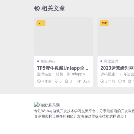
相关文章
VIP
VIP
商业源码
商业源码
TP5壹牛数藏Uniapp全开
2023运营级别
源NFT数字艺术数字藏品
台源码
源码描述： 结构：带Uniapp vue
源码描述： 23年运
数藏源码
全开源 TP5框架 环境：linux 宝...
盘平台搭建（源码 + 
4 年前
0
0
3.2K
3 年前
0
么要自己搭建网...
专注Web与游戏开发技术学习交流平台，分享最前沿的开发教
资源和素材让更多的初级开发者在这里提高技能共同进步！