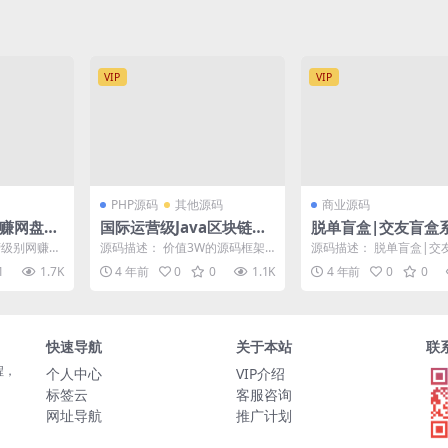
VIP
VIP
PHP源码
其他源码
商业源码
网赚网盘平
国际运营级Java区块链交
脱单盲盒|交友盲盒
易所源码币币+法币+永续
套公众号+小程序源
营级别网赚网
源码描述： 价值3W的源码框架
源码描述： 脱单盲盒|交
+期权[修复部分BUG]
下载
教程） 为什
拿去研究吧 CoinExchange开源
系统4套公众号+小程序源
1
1.7K
4 年前
0
0
1.1K
4 年前
0
0
数字...
下载 源码截图：
快速导航
关于本站
联
程，
个人中心
VIP介绍
标签云
客服咨询
网址导航
推广计划