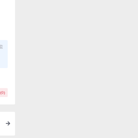
盗
(
0
)