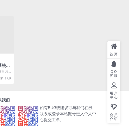
首页
系统4
码打包
友盲盒
QQ
客服
码打包
1.6K
用户
中心
系我们
如有BUG或建议可与我们在线
联系或登录本站账号进入个人中
会员
介绍
心提交工单。