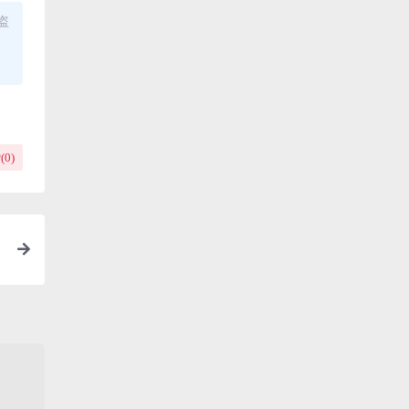
盗
(
0
)