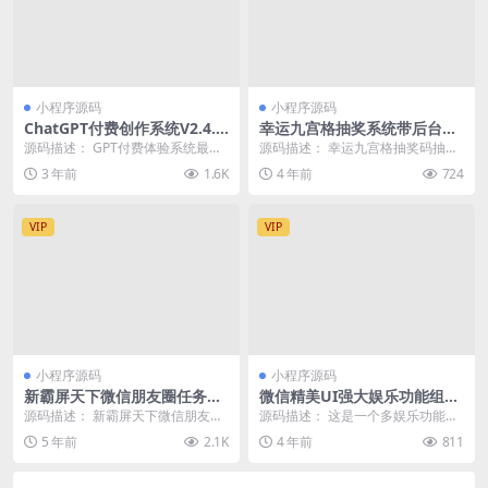
小程序源码
小程序源码
ChatGPT付费创作系统V2.4.9
幸运九宫格抽奖系统带后台源
独立版 +WEB端+ H5端 + 小程
码
源码描述： GPT付费体验系统最新
源码描述： 幸运九宫格抽奖码抽奖
序端（支持分享朋友圈）
版系统是一款基于ThinkPHP框架开
系统，适合营销，门店活动，公司
3 年前
1.6K
4 年前
724
发的AI...
活动，微信抽奖，公...
VIP
VIP
小程序源码
小程序源码
新霸屏天下微信朋友圈任务分
微信精美UI强大娱乐功能组合
享自动挂机赚钱APP完整版源
微信小程序源码 支持流量主设
源码描述： 新霸屏天下微信朋友圈
源码描述： 这是一个多娱乐功能的
码微信朋友圈源码微信宣传源
置
任务分享自动挂机赚钱APP完整版
小程序 具体由以下功能组合: 网易
5 年前
2.1K
4 年前
811
码
源码微信朋友圈源...
云在线音乐(在...