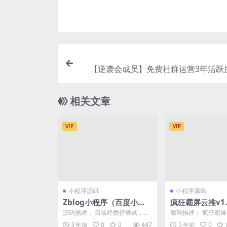
【逆袭会成员】免费社群运营3年活跃
初，改变初衷是
相关文章
VIP
VIP
小程序源码
小程序源码
Zblog小程序（百度小程
疯狂霸屏云推v1.8
序、微信小程序、QQ小程
无限开版 门店实
源码描述： 目前经鹏仔尝试，百
源码描述： 疯狂霸
序）开源源码升级
客 推广神器
度小程序虽然无法给网站带来快
流，一键发布，门店
3 年前
0
0
447
5 年前
0