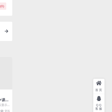
(
0
)
首页
4+课堂
仅显示
QQ
客服
“VIP
916