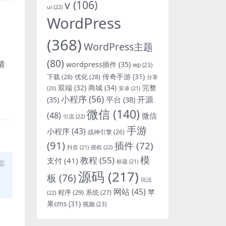
v
(106)
ui
(22)
WordPress
(368)
WordPress主题
(80)
请
wordpress插件
(35)
wp
(23)
下载
(28)
优化
(28)
传奇手游
(31)
分享
双端
(32)
商城
(34)
完整
安卓
(21)
(20)
小程序
(56)
开源
平台
(38)
(35)
微信
(140)
(48)
微信
引流
(22)
手游
小程序
(43)
战神引擎
(26)
(91)
插件
(72)
抖音
(21)
授权
(22)
模
教程
(55)
支付
(41)
标题
(21)
盗
源码
(217)
板
(76)
玩法
网站
(45)
程序
(29)
苹
系统
(27)
(22)
果cms
(31)
视频
(23)