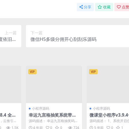
分享
收藏
点赞
上一篇
下一篇
度依旧如
微信H5多级分佣开心刮刮乐源码
唯一秘诀
VIP
VIP
小程序源码
小程序源码
.4 全国
幸运九宫格抽奖系统带后
微课堂小程序v3.9.
体 引流获
台源码
直播v3.8.9
屏，云推引
源码描述： 幸运九宫格抽奖码抽
源码描述： 1、系统开启
实体，引流
奖系统，适合营销，门店活动，
开通VIP时，课程价格显示为
0
1.5K
4 年前
0
0
724
5 年前
0
1