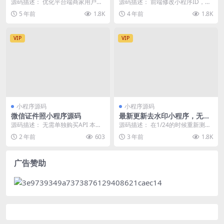
家营销拓客-微信拓客 免授权
源码描述： 优化平台端商家用户提
源码描述： 前端修改小程序ID，基
现审核防止重复操作。 优化全民投
本上就和别的跑腿差不多。 演示截
5 年前
1.8K
4 年前
1.8K
票用户报名在IO...
图：
VIP
VIP
小程序源码
小程序源码
微信证件照小程序源码
最新更新去水印小程序，无需
后台，对接接口，支持全网去
源码描述： 无需单独购买API 本地0
源码描述： 在1/24的时候重新测试
水印
成本处理 无限免费调用API 不保存
了下，又找了一个免费去水印接口
2 年前
603
3 年前
1.8K
用户图...
放里面了 感兴...
广告赞助