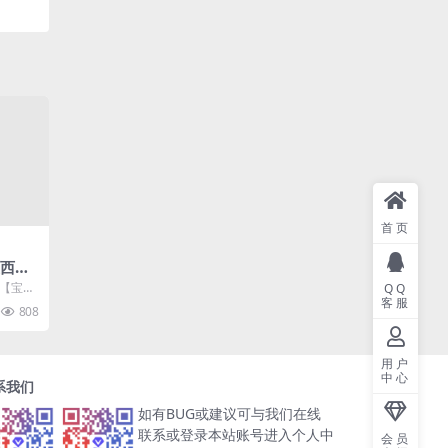
首页
宝西
x手工
幻【宝宝
QQ
卓苹
客服
工服务端
808
用户
中心
系我们
如有BUG或建议可与我们在线
联系或登录本站账号进入个人中
会员