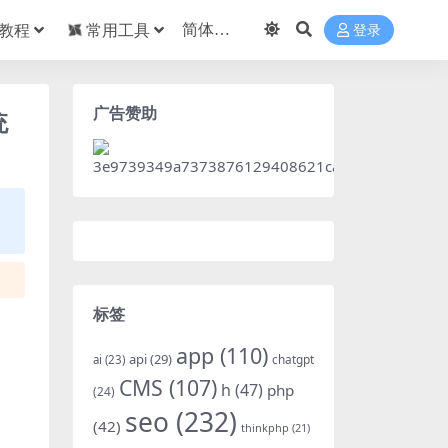
教程
常用工具
登录
广告赞助
统
标签
app
(110)
api
(29)
chatgpt
ai
(23)
CMS
(107)
h
(47)
php
(24)
seo
(232)
(42)
thinkphp
(21)