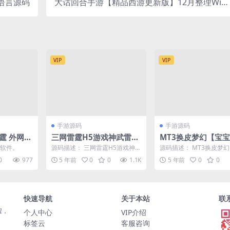
易语言源码
大话回合手游【精品西游更新版】12月整理Win
半手工服务端+运营后台+安卓苹果双端
VIP
VIP
手游源码
手游源码
霆 外网架
三网雷霆H5游戏神武雷霆
MT3换皮梦幻【宝
教程 战神
H5+视频教程|Linux手工
游】12月整理Linu
环境软件。
源码描述： 三网雷霆H5游戏神武
源码描述： MT3换皮梦
服务端+GM授权后台
服务端+GM后台+安
雷霆H5+视频教程|Linux手工服
西游】12月整理Linux手
0
977
5 年前
0
0
1.1K
5 年前
0
0
务端+GM授...
+GM后台+...
果双端
快速导航
关于本站
联
程，
个人中心
VIP介绍
标签云
客服咨询