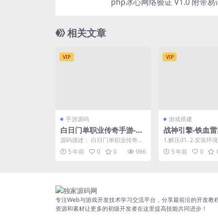
php冰心网络验证 V1.0 附带
相关文章
VIP
VIP
手游源码
游戏搭建
白日门单职业传奇手游-霸
战神引擎-铁血雷
者龙城-商业开服win端
设教程 战神架设
源码描述： 白日门单职业传奇手
1.解压d1. 2.安装
+新玩法坐骑+架设教程+g
引擎架设教程
游霸者龙城-商业开服win端+新玩
5 年前
0
0
966
5 年前
0
法坐骑+架设教程...
m工具+内充
专注Web与游戏开发技术学习交流平台，分享最前沿的开发教
资源和素材让更多的初级开发者在这里提高技能共同进步！