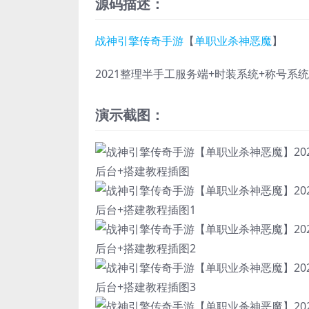
源码描述：
战神引擎
传奇手游
【
单职业杀神恶魔
】
2021整理半手工服务端+时装系统+称号系
演示截图：