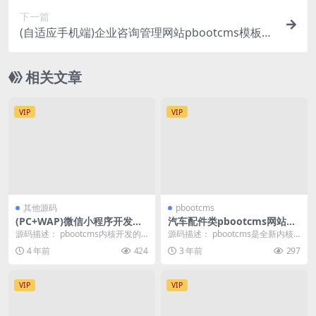
下一篇
(自适应手机端)企业咨询管理网站pbootcms模板
金融服务机构网站源码下载
相关文章
VIP
VIP
其他源码
pbootcms
(PC+WAP)微信小程序开发代
汽车配件类pbootcms网站模
理展示销售pbootcms网站模
板(pc端+手机自适应)
源码描述： pbootcms内核开发的
源码描述： pbootcms是全新内核
板/软件开发公司网站源码下载
网站模板，该模板适用于微信小程
且永久开源免费的PHP企业网站开
4 年前
424
3 年前
297
序网站、软件...
发建设管理...
VIP
VIP