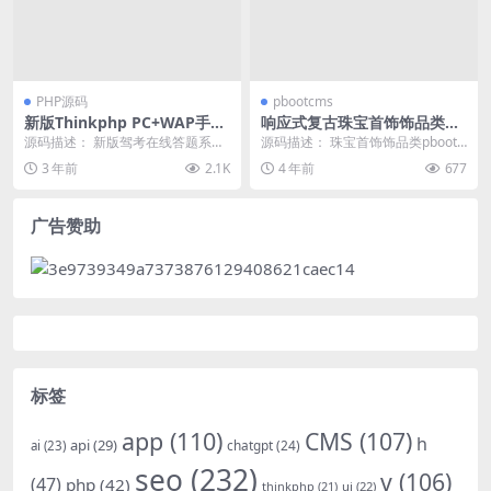
PHP源码
pbootcms
新版Thinkphp PC+WAP手机
响应式复古珠宝首饰饰品类网
版驾考宝典答题源码
站pbootcms模板(手机自适
源码描述： 新版驾考在线答题系统
源码描述： 珠宝首饰饰品类pbootc
应)
网站源码分享，thinkphp PC+wap
ms模板，PC电脑端，该模板适用于
3 年前
2.1K
4 年前
677
手机...
饰品首饰...
广告赞助
标签
app
(110)
CMS
(107)
h
api
(29)
chatgpt
(24)
ai
(23)
seo
(232)
v
(106)
(47)
php
(42)
thinkphp
(21)
ui
(22)