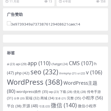
11 月前
13
4 年前
558
法或与其他...
具，昨晚在群...
广告赞助
标签
app
(110)
CMS
(107)
h
api
(29)
chatgpt
(24)
ai
(23)
seo
(232)
v
(106)
(47)
php
(42)
thinkphp
(21)
ui
(22)
WordPress
(368)
WordPress主题
(80)
wordpress插件
(35)
下载
(28)
优化
(28)
传奇手游
wp
(23)
小程序
(56)
双端
(32)
商城
(34)
完整
(35)
(31)
安卓
(21)
分享
(20)
微信
(140)
开源
(48)
微信小程序
平台
(38)
引流
(22)