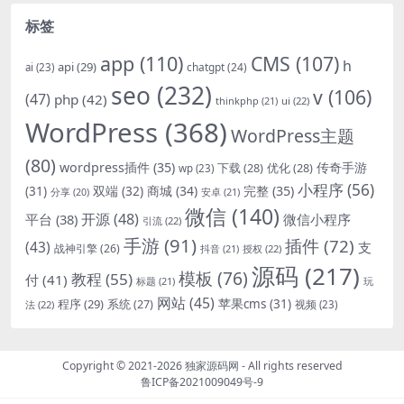
标签
app
(110)
CMS
(107)
h
api
(29)
chatgpt
(24)
ai
(23)
seo
(232)
v
(106)
(47)
php
(42)
thinkphp
(21)
ui
(22)
WordPress
(368)
WordPress主题
(80)
wordpress插件
(35)
下载
(28)
优化
(28)
传奇手游
wp
(23)
小程序
(56)
双端
(32)
商城
(34)
完整
(35)
(31)
安卓
(21)
分享
(20)
微信
(140)
开源
(48)
微信小程序
平台
(38)
引流
(22)
手游
(91)
插件
(72)
(43)
支
战神引擎
(26)
抖音
(21)
授权
(22)
源码
(217)
模板
(76)
教程
(55)
付
(41)
标题
(21)
玩
网站
(45)
程序
(29)
苹果cms
(31)
系统
(27)
法
(22)
视频
(23)
Copyright © 2021-2026
独家源码网
- All rights reserved
鲁ICP备2021009049号-9