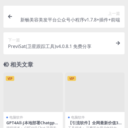
上一篇
新畅美容美发平台公众号小程序v1.7.8+插件+前端
下一篇
PreviSat(卫星跟踪工具)v4.0.8.1 免费分享
相关文章
VIP
VIP
电脑软件
电脑软件
GPT4All-J本地部署Chatgp
【引流软件】全网最新价值3k
t，免登录免费免联网，本地加
豆瓣无限引流关注工具
源码描述： GPT4All Chat 适用于
工具描述： 豆瓣平台用户年轻女性