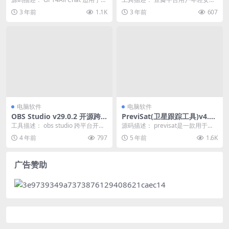
载模型对话 GPT4Allv2.5.4
Windows、Linux 和 m...
居多，用户质量类似小红书，易成
3 年前
1.1K
3 年前
607
交客单价高，今天带...
电脑软件
电脑软件
OBS Studio v29.0.2 开源跨
PreviSat(卫星跟踪工具)v4.0.
平台直播工具和视频录制软件
8.1 免费分享
工具描述： obs studio 跨平台开源
源码描述： previsat是一款用于观
免费专业的视频主播直播工具录制
测目的的卫星跟踪软件，能够显示
4 年前
797
5 年前
1.6K
软件，...
人造卫星的...
广告赞助