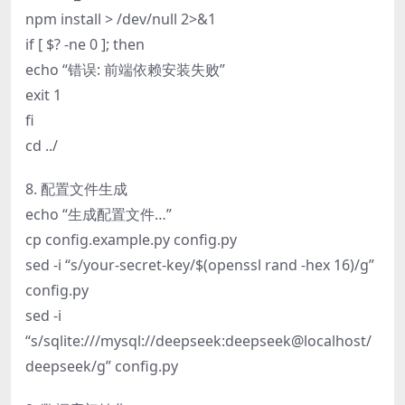
npm install > /dev/null 2>&1
if [ $? -ne 0 ]; then
echo “错误: 前端依赖安装失败”
exit 1
fi
cd ../
8. 配置文件生成
echo “生成配置文件…”
cp config.example.py config.py
sed -i “s/your-secret-key/$(openssl rand -hex 16)/g”
config.py
sed -i
“s/sqlite:///mysql://deepseek:deepseek@localhost/
deepseek/g” config.py