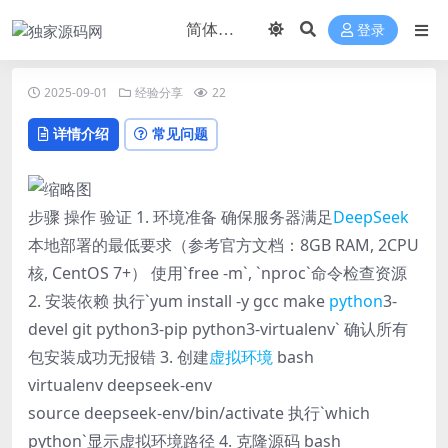
登录
2025-09-01
经验分享
22
详情介绍
常见问题
步骤 操作 验证 1. 环境准备 确保服务器满足
DeepSeek
本地部署的最低要求（参考官方文档：8GB RAM, 2CPU
核, CentOS 7+） 使用`free -m`, `nproc`命令检查资源
2. 安装依赖 执行`yum install -y gcc make
python
3-
devel git python3-pip python3-virtualenv` 确认所有
包安装成功无报错 3. 创建
虚拟环境
bash
virtualenv deepseek-env
source deepseek-env/bin/activate 执行`which
python`显示虚拟环境路径 4. 克隆源码 bash