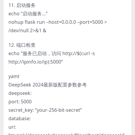
11. 启动服务
echo “启动服务…”
nohup flask run –host=0.0.0.0 –port=5000 >
/dev/null 2>&1 &
12. 端口检查
echo “服务已启动，访问 http://$(curl -s
http://ipinfo.io/ip):5000”
yaml
DeepSeek 2024最新版配置参数参考
deepseek:
port: 5000
secret_key: “your-256-bit-secret”
database:
uri: