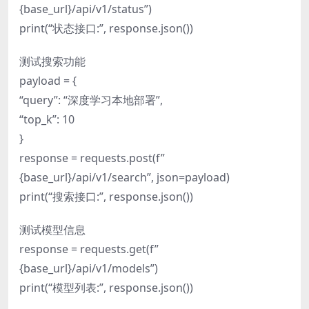
{base_url}/api/v1/status”)
print(“状态接口:”, response.json())
测试搜索功能
payload = {
“query”: “深度学习本地部署”,
“top_k”: 10
}
response = requests.post(f”
{base_url}/api/v1/search”, json=payload)
print(“搜索接口:”, response.json())
测试模型信息
response = requests.get(f”
{base_url}/api/v1/models”)
print(“模型列表:”, response.json())