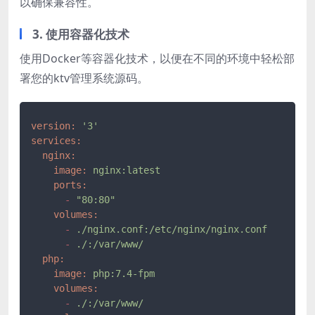
以确保兼容性。
3. 使用容器化技术
使用Docker等容器化技术，以便在不同的环境中轻松部
署您的ktv管理系统源码。
version:
'3'
services:
nginx:
image:
nginx:latest
ports:
-
"80:80"
volumes:
-
./nginx.conf:/etc/nginx/nginx.conf
-
./:/var/www/
php:
image:
php:7.4-fpm
volumes:
-
./:/var/www/