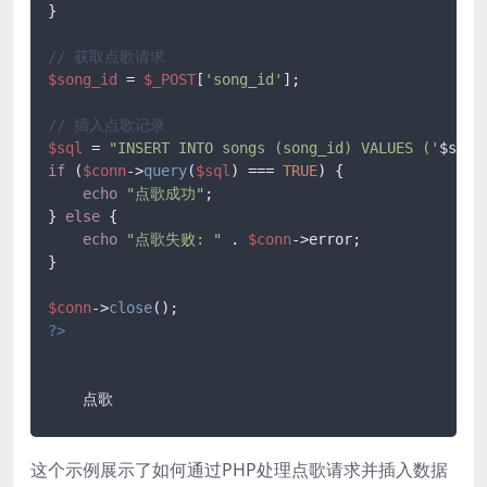
}

// 获取点歌请求
$song_id
 = 
$_POST
[
'song_id'
];

// 插入点歌记录
$sql
 = 
"INSERT INTO songs (song_id) VALUES ('
$song
if
 (
$conn
->
query
(
$sql
) === 
TRUE
) {

echo
"点歌成功"
;

} 
else
 {

echo
"点歌失败: "
 . 
$conn
->error;

}

$conn
->
close
?>
这个示例展示了如何通过PHP处理点歌请求并插入数据