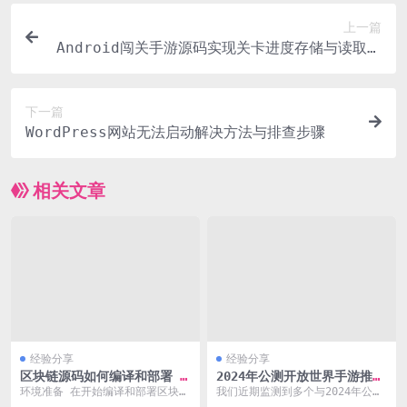
上一篇
Android闯关手游源码实现关卡进度存储与读取的
完整流程
下一篇
WordPress网站无法启动解决方法与排查步骤
相关文章
经验分享
经验分享
区块链源码如何编译和部署 2
2024年公测开放世界手游推荐
024最新教程
新游期待品类细分
环境准备 在开始编译和部署区块链
我们近期监测到多个与2024年公测
源码之前，需要确保系统环境满足
开放世界手游相关的热门搜索Quer