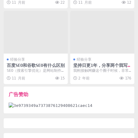
11 月前
22
11 月前
12
要求。以下是基于U...
y，包括“2...
经验分享
经验分享
百度SEO和谷歌SEO有什么区别
坚持日更1年，分享两个我写
文章的模型
SEO（搜索引擎优化）是网站制作
我刚接触网赚这个圈子时候，非常
和程序开发中的重要领域，不同的
的迷茫，看着大家好像都在赚钱，
11 月前
15
2 年前
176
搜索引擎有不同的优...
但自己就是不知道能干...
广告赞助