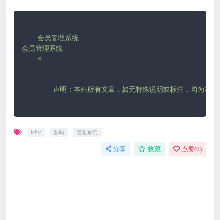
    会员管理系统

会员管理系统

	声明：本站所有文章，如无特殊说明或标注，均为本站原创发布。任何个人或组织，在未征得本站同意时，禁止复制、盗用、采集、发布本站内容到任何网站、书籍等各类媒体平台。如若本站内容侵犯了原著者的合法权益，可联系我们进行处理。

ktv
源码
管理系统
分享
收藏
点赞(
0
)
免费下载或者VIP会员资源能否直接商用？
本站所有资源版权均属于原作者所有，这里所提供资源均
只能用于参考学习用，请勿直接商用。若由于商用引起版
权纠纷，一切责任均由使用者承担。更多说明请参考 VIP
介绍。