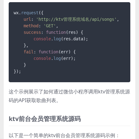
wx.
request
({

url
: 
'http://ktv管理系统域名/api/songs'
,

method
: 
'GET'
,

success
: 
function
(
res
) {

console
.
log
(res.
data
);

    },

fail
: 
function
(
err
) {

console
.
log
(err);

    }

});
这个示例展示了如何通过微信小程序调用ktv管理系统源
码的API获取歌曲列表。
ktv前台会员管理系统源码
以下是一个简单的ktv前台会员管理系统源码示例：