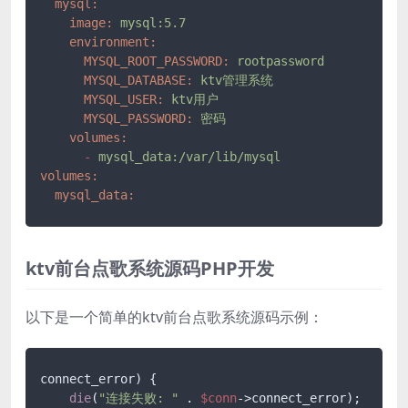
mysql:
image:
mysql:5.7
environment:
MYSQL_ROOT_PASSWORD:
rootpassword
MYSQL_DATABASE:
ktv管理系统
MYSQL_USER:
ktv用户
MYSQL_PASSWORD:
密码
volumes:
-
mysql_data:/var/lib/mysql
volumes:
mysql_data:
ktv前台点歌系统源码PHP开发
以下是一个简单的ktv前台点歌系统源码示例：
connect_error) {

die
(
"连接失败: "
 . 
$conn
->connect_error);
