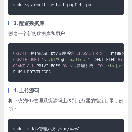
sudo systemctl restart php7.4-fpm
3. 配置数据库
创建一个新的数据库和用户：
CREATE
 DATABASE ktv管理系统 
CHARACTER
SET
 utf8mb4 
C
CREATE
USER
'ktv用户'
@
'localhost'
 IDENTIFIED 
BY
'密
GRANT
ALL
 PRIVILEGES 
ON
 ktv管理系统. 
TO
'ktv用户'
@
'l
FLUSH PRIVILEGES;
4. 上传源码
将下载的ktv管理系统源码上传到服务器的指定目录，例
如：
sudo 
mv
 ktv管理系统 /var/www/