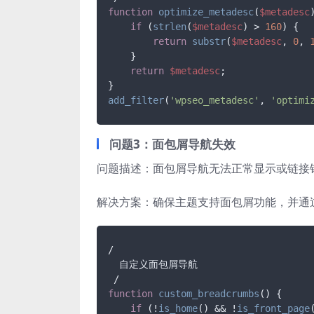
function
optimize_metadesc
(
$metadesc
if
 (
strlen
(
$metadesc
) > 
160
) {

return
substr
(
$metadesc
, 
0
, 
    }

return
$metadesc
;

add_filter
(
'wpseo_metadesc'
, 
'optimi
问题3：面包屑导航失效
问题描述：面包屑导航无法正常显示或链接
解决方案：确保主题支持面包屑功能，并通过`w
/

  自定义面包屑导航

function
custom_breadcrumbs
(
) 
{

if
 (!
is_home
() && !
is_front_page