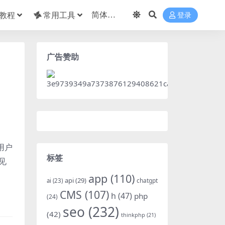
教程
常用工具
登录
广告赞助
用户
标签
见
app
(110)
api
(29)
chatgpt
ai
(23)
CMS
(107)
h
(47)
php
(24)
seo
(232)
(42)
thinkphp
(21)