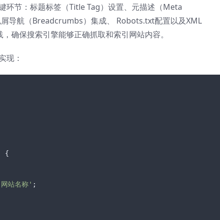
键环节：标题标签（Title Tag）设置、元描述（Meta
导航（Breadcrumbs）集成、 Robots.txt配置以及XML
佳实践，确保搜索引擎能够正确抓取和索引网站内容。
码实现：
 {

| 网站名称'
;
