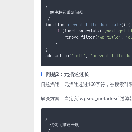
/

  解决标题重复问题

function 
prevent_title_duplicate
()
 {

if
 (function_exists(
'yoast_get_t
        remove_filter(
'wp_title'
, 
'c
    }

}

add_action(
'init'
, 
'prevent_title_du
问题2：元描述过长
问题描述：元描述超过160字符，被搜索引
解决方案：自定义`wpseo_metadesc`
/

  优化元描述长度
