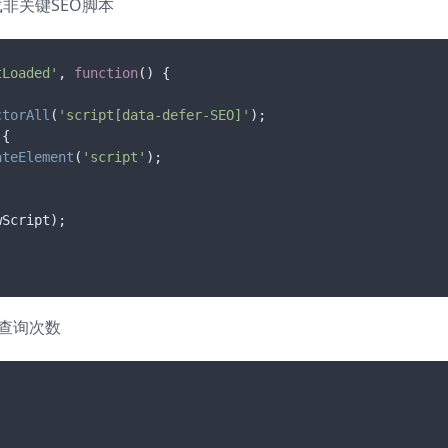
延迟加载非关键SEO脚本
tLoaded'
, 
function
(
) {

ctorAll
(
'script[data-defer-SEO]'
);

{

ateElement
(
'script'
);

Script);

库查询次数