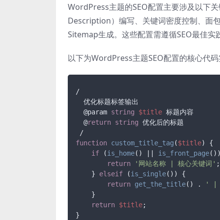
WordPress主题的SEO配置主要涉及以下关
Description）编写、关键词密度控制、面包屑
Sitemap生成。这些配置需遵循SEO最
以下为WordPress主题SEO配置的核心代
/

  优化标题标签输出

  @param 
string
$title
 标题内容

  @
return
string
 优化后的标题

function
custom_title_tag
(
$title
) 
{

if
 (
is_home
() || 
is_front_page
())
return
'网站名称 | 核心关键词'
;

    } 
elseif
 (
is_single
()) {

return
get_the_title
() . 
' 
    }

return
$title
;
