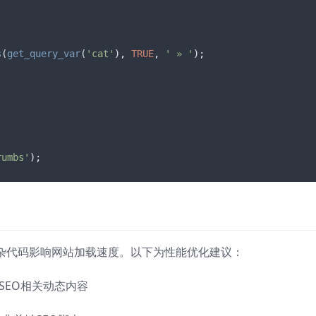
s
(
get_query_var
(
'cat'
), 
TRUE
, 
' » '
);

rumbs'
);
复杂代码影响网站加载速度。以下为性能优化建议：
缓存SEO相关动态内容