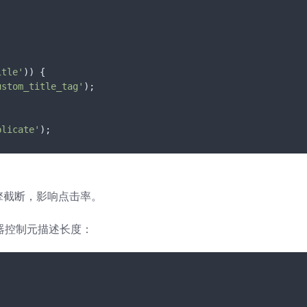
itle'
)) {

ustom_title_tag'
);

plicate'
);
擎截断，影响点击率。
过滤器控制元描述长度：