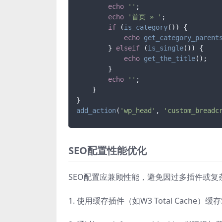
echo
''
;

echo
'首页 » '
;

if
 (
is_category
()) {

echo
get_category_parent
        } 
elseif
 (
is_single
()) {

echo
get_the_title
();

        }

echo
''
;

    }

add_action
(
'wp_head'
, 
'custom_breadc
SEO配置性能优化
SEO配置应兼顾性能，避免因过多插件或
1. 使用缓存插件（如W3 Total Cache）