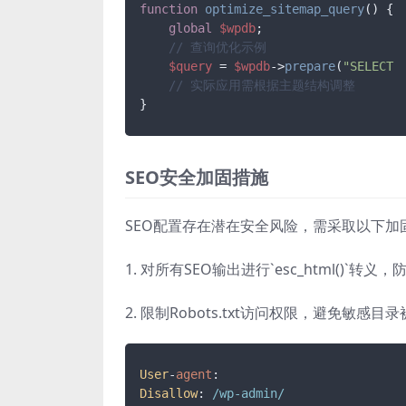
function
optimize_sitemap_query
(
) 
{

global
$wpdb
;

// 查询优化示例
$query
 = 
$wpdb
->
prepare
(
"SELECT 
// 实际应用需根据主题结构调整
}
SEO安全加固措施
SEO配置存在潜在安全风险，需采取以下加
1. 对所有SEO输出进行`esc_html()`转义，
2. 限制Robots.txt访问权限，避免敏感
User
-
agent
Disallow
: 
/wp-admin/