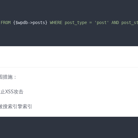
 FROM 
{$wpdb->posts}
 WHERE post_type = 'post' AND post_s
固措施：
防止XSS攻击
目录被搜索引擎索引