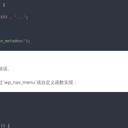
) 
{

160
) . 
'...'
;

ze_metadesc'
);
错误。
p_nav_menu`或自定义函数实现：
()) {
